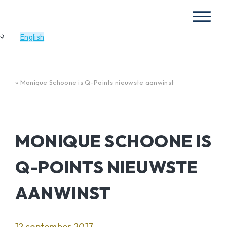
English
Home
»
Monique Schoone is Q-Points nieuwste aanwinst
MONIQUE SCHOONE IS
Q-POINTS NIEUWSTE
AANWINST
12 september 2017